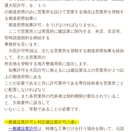
通大臣許可」を、１つ
の都道府県のみに営業所を設けて営業する場合は営業所を管轄す
る都道府県知事に
「都道府県知事許可」をうけなければなりません。
ここで営業所とは実質的に建設業に関与する、本店、支店等、
常時請負契約を締結する
事務所を言います。
大臣許可申請は、主たる営業所を管轄する都道府県知事を経由
して、主たる営業所の
所在地を管轄する地方整備局長に提出します。
知事許可を大臣許可に換えるには建設業法上の営業所が２つ以
上の都道府県にある
ことが必要であると共に許可要件である専任技術者を営業所ごと
に配置しなければなり
ません。また各営業所の代表者は契約権限が委任されているこ
と、欠格要件に該当して
いないこと、常勤であることが必要です。
一般建設業許可と特定建設業許可の違い
一般建設業許可
は、軽微な工事だけを行う場合を除いて、元請