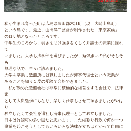
私が生まれ育った町は広島県豊田郡木江町（現 大崎上島町）
という島です。最近、山田洋二監督が制作された「東京家族」
のロケ地となったところです。
中学生のころから、弱きを助け強きをくじく弁護士の職業に憧れ
て
いました。大学も法学部を選びましたが、勉強嫌いの私がそもそ
も
無理な話で、早々に諦めました。
大学を卒業し造船所に就職しましたが海事代理士という職業が
あることを知り１度の受験で合格できました。
私が勤めた造船会社は非常に積極的な経営をする会社で、法律
家
として大変勉強にもなり、楽しく仕事もさせて頂きましたがやは
り
独立したくて会社を退社し海事代理士として独立しました。
日本は許認可の多い国だと思います。また縦割り行政で何か一つ
事業を起こそうとしてもいろいろな法律が立ちはだかって自由に