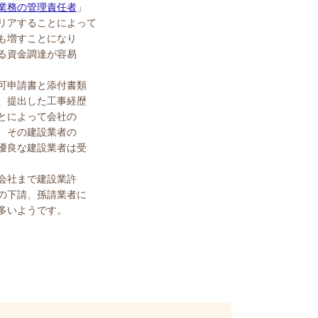
業務の管理責任者
」
リアすることによって
も増すことになり
る資金調達が容易
可申請書と添付書類
、提出した工事経歴
とによって会社の
、その建設業者の
優良な建設業者は受
会社まで建設業許
の下請、孫請業者に
多いようです。