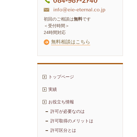
084-987-2740
info@eie-eternal.co.jp
初回のご相談は
無料
です
＜受付時間＞
24時間対応
無料相談はこちら
トップページ
実績
お役立ち情報
許可が必要なのは
許可取得のメリットは
許可区分とは