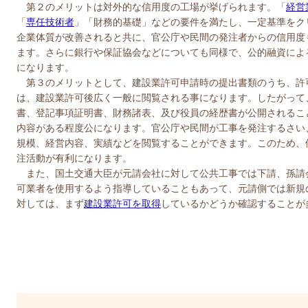
第２のメリットは対外的な信用度の工場が挙げられます。「
経営
「
専任技術者
」「財務的基礎」などの要件を満たし、一定基準をク
企業体質が改善されると共に、官公庁や民間の発注者からの信用度
ます。さらに銀行や保証協会などについても同様で、公的融資によ
になります。
第３のメリットとして、建設業許可申請時の提出書類のうち、許
は、建設業許可後広く一般に閲覧される事になります。したがって
書、登記事項証明書、財務諸表、及び役員の経歴書が公開されるこ
内容がある程度公になります。官公庁や民間が工事を発注するさい
規模、経営内容、実績などを閲覧することができます。このため、
注活動が有利になります。
また、国土交通大臣が元請会社に対して公共工事では下請、孫請
可業者を使用するよう指導していることもあって、元請側では新規
対しては、まず
建設業許可を取得
しているかどうか確認することが