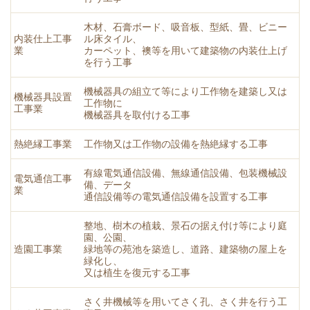
木材、石膏ボード、吸音板、型紙、畳、ビニー
内装仕上工事
ル床タイル、
業
カーペット、襖等を用いて建築物の内装仕上げ
を行う工事
機械器具の組立て等により工作物を建築し又は
機械器具設置
工作物に
工事業
機械器具を取付ける工事
熱絶縁工事業
工作物又は工作物の設備を熱絶縁する工事
有線電気通信設備、無線通信設備、包装機械設
電気通信工事
備、データ
業
通信設備等の電気通信設備を設置する工事
整地、樹木の植栽、景石の据え付け等により庭
園、公園、
造園工事業
緑地等の苑池を築造し、道路、建築物の屋上を
緑化し、
又は植生を復元する工事
さく井機械等を用いてさく孔、さく井を行う工