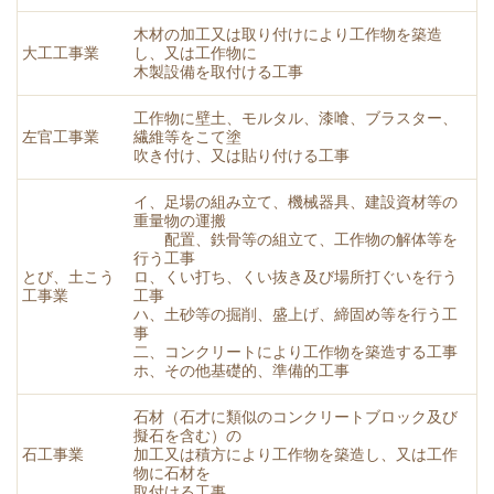
木材の加工又は取り付けにより工作物を築造
大工工事業
し、又は工作物に
木製設備を取付ける工事
工作物に壁土、モルタル、漆喰、ブラスター、
左官工事業
繊維等をこて塗
吹き付け、又は貼り付ける工事
イ、足場の組み立て、機械器具、建設資材等の
重量物の運搬
配置、鉄骨等の組立て、工作物の解体等を
行う工事
とび、土こう
ロ、くい打ち、くい抜き及び場所打ぐいを行う
工事業
工事
ハ、土砂等の掘削、盛上げ、締固め等を行う工
事
二、コンクリートにより工作物を築造する工事
ホ、その他基礎的、準備的工事
石材（石才に類似のコンクリートブロック及び
擬石を含む）の
石工事業
加工又は積方により工作物を築造し、又は工作
物に石材を
取付ける工事