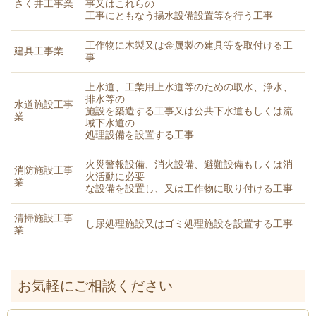
さく井工事業
事又はこれらの
工事にともなう揚水設備設置等を行う工事
工作物に木製又は金属製の建具等を取付ける工
建具工事業
事
上水道、工業用上水道等のための取水、浄水、
排水等の
水道施設工事
施設を築造する工事又は公共下水道もしくは流
業
域下水道の
処理設備を設置する工事
火災警報設備、消火設備、避難設備もしくは消
消防施設工事
火活動に必要
業
な設備を設置し、又は工作物に取り付ける工事
清掃施設工事
し尿処理施設又はゴミ処理施設を設置する工事
業
お気軽にご相談ください