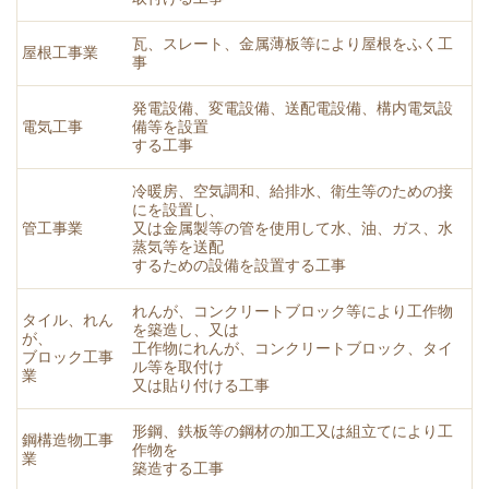
瓦、スレート、金属薄板等により屋根をふく工
屋根工事業
事
発電設備、変電設備、送配電設備、構内電気設
電気工事
備等を設置
する工事
冷暖房、空気調和、給排水、衛生等のための接
にを設置し、
管工事業
又は金属製等の管を使用して水、油、ガス、水
蒸気等を送配
するための設備を設置する工事
れんが、コンクリートブロック等により工作物
タイル、れん
を築造し、又は
が、
工作物にれんが、コンクリートブロック、タイ
ブロック工事
ル等を取付け
業
又は貼り付ける工事
形鋼、鉄板等の鋼材の加工又は組立てにより工
鋼構造物工事
作物を
業
築造する工事