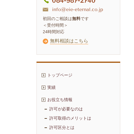
084-987-2740
info@eie-eternal.co.jp
初回のご相談は
無料
です
＜受付時間＞
24時間対応
無料相談はこちら
トップページ
実績
お役立ち情報
許可が必要なのは
許可取得のメリットは
許可区分とは