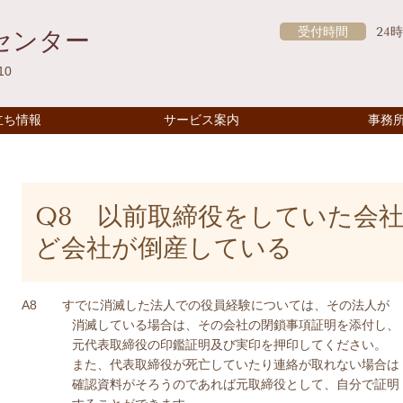
受付時間
24
センター
10
立ち情報
サービス案内
事務
Q8 以前取締役をしていた会
ど会社が倒産している
A8 すでに消滅した法人での役員経験については、その法人が
消滅している場合は、その会社の閉鎖事項証明を添付し、
元代表取締役の印鑑証明及び実印を押印してください。
また、代表取締役が死亡していたり連絡が取れない場合は
確認資料がそろうのであれば元取締役として、自分で証明