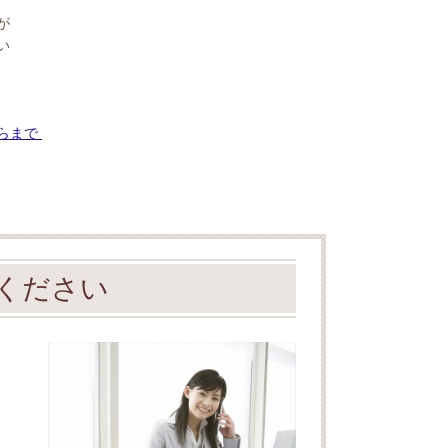
が
い
らまで
ください